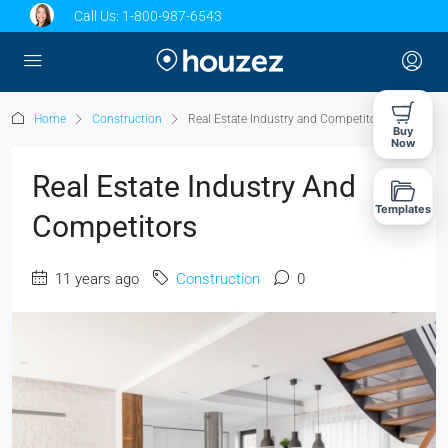
Call Us:
1-800-987-6543
Home
Construction
Real Estate Industry and Competitors
Buy
Now
Real Estate Industry And
Templates
Competitors
11 years ago
Construction
0