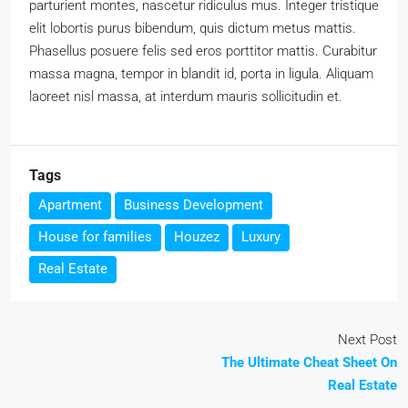
parturient montes, nascetur ridiculus mus. Integer tristique
elit lobortis purus bibendum, quis dictum metus mattis.
Phasellus posuere felis sed eros porttitor mattis. Curabitur
massa magna, tempor in blandit id, porta in ligula. Aliquam
laoreet nisl massa, at interdum mauris sollicitudin et.
Tags
Apartment
Business Development
House for families
Houzez
Luxury
Real Estate
Next Post
The Ultimate Cheat Sheet On
Real Estate