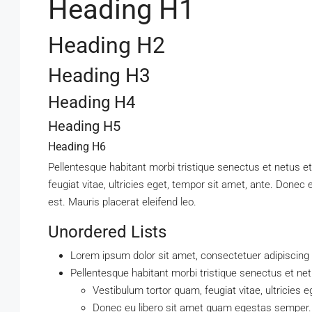
Heading H1
Heading H2
Heading H3
$4,500
/mo
Heading H4
Heading H5
Light And Modern Apartment
Heading H6
2436 SW 8th St, Miami, FL 33135, 
Pellentesque habitant morbi tristique senectus et netus 
4
2
1
1200
Sq Ft
feugiat vitae, ultricies eget, tempor sit amet, ante. Done
APARTMENT
est. Mauris placerat eleifend leo.
Unordered Lists
Lorem ipsum dolor sit amet, consectetuer adipiscing e
Pellentesque habitant morbi tristique senectus et n
Vestibulum tortor quam, feugiat vitae, ultricies e
Donec eu libero sit amet quam egestas semper.