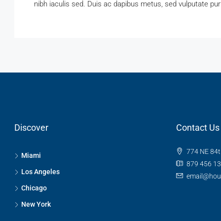
nibh iaculis sed. Duis ac dapibus metus, sed vulputate pur
Discover
Contact Us
774 NE 84t
Miami
879 456 1
Los Angeles
email@hou
Chicago
New York