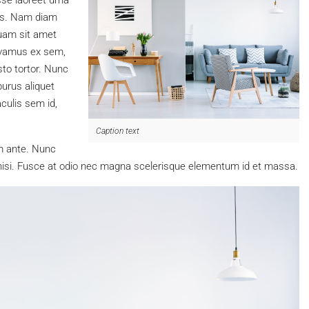
sse laoreet urna
tas. Nam diam
quam sit amet
ivamus ex sem,
sto tortor. Nunc
purus aliquet
culis sem id,
Caption text
um ante. Nunc
t nisi. Fusce at odio nec magna scelerisque elementum id et massa.