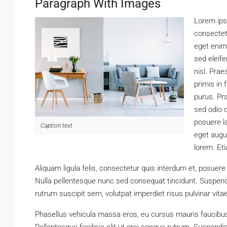
Paragraph With Images
Lorem ips
consectetu
eget enim.
sed eleife
nisl. Pra
primis in 
purus. Pra
sed odio d
posuere la
Caption text
eget augu
lorem. Et
Aliquam ligula felis, consectetur quis interdum et, posuere
Nulla pellentesque nunc sed consequat tincidunt. Suspend
rutrum suscipit sem, volutpat imperdiet risus pulvinar vitae
Phasellus vehicula massa eros, eu cursus mauris faucibus