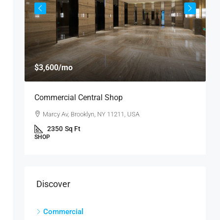
$
$3,600
/mo
$
Commercial Central Shop
R
Marcy Av, Brooklyn, NY 11211, USA
U
2350
Sq Ft
SHOP
S
Discover
Commercial