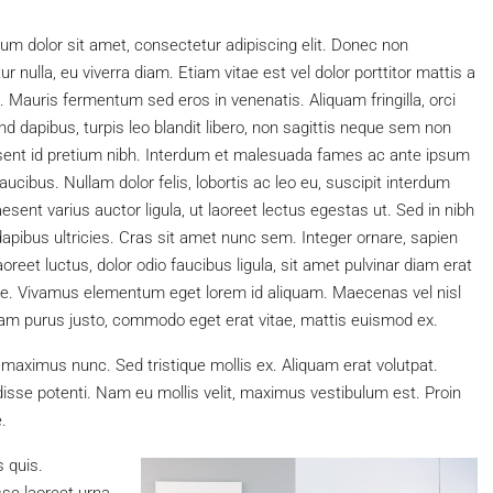
um dolor sit amet, consectetur adipiscing elit. Donec non
r nulla, eu viverra diam. Etiam vitae est vel dolor porttitor mattis a
 Mauris fermentum sed eros in venenatis. Aliquam fringilla, orci
nd dapibus, turpis leo blandit libero, non sagittis neque sem non
esent id pretium nibh. Interdum et malesuada fames ac ante ipsum
faucibus. Nullam dolor felis, lobortis ac leo eu, suscipit interdum
esent varius auctor ligula, ut laoreet lectus egestas ut. Sed in nibh
apibus ultricies. Cras sit amet nunc sem. Integer ornare, sapien
oreet luctus, dolor odio faucibus ligula, sit amet pulvinar diam erat
e. Vivamus elementum eget lorem id aliquam. Maecenas vel nisl
iam purus justo, commodo eget erat vitae, mattis euismod ex.
 maximus nunc. Sed tristique mollis ex. Aliquam erat volutpat.
isse potenti. Nam eu mollis velit, maximus vestibulum est. Proin
.
 quis.