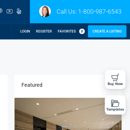
Call Us:
1-800-987-6543
LOGIN
REGISTER
FAVORITES
0
CREATE A LISTING
Buy Now
Featured
Templates