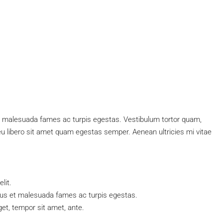
$590,000
$3,500
/sq ft
Guaranteed Modern Home
USA
905 Brickell Bay Dr, Miami, FL 33131, USA
et malesuada fames ac turpis egestas. Vestibulum tortor quam,
3
2
1
3410
Sq Ft
c eu libero sit amet quam egestas semper. Aenean ultricies mi vitae
SINGLE FAMILY HOME
lit.
etus et malesuada fames ac turpis egestas.
get, tempor sit amet, ante.