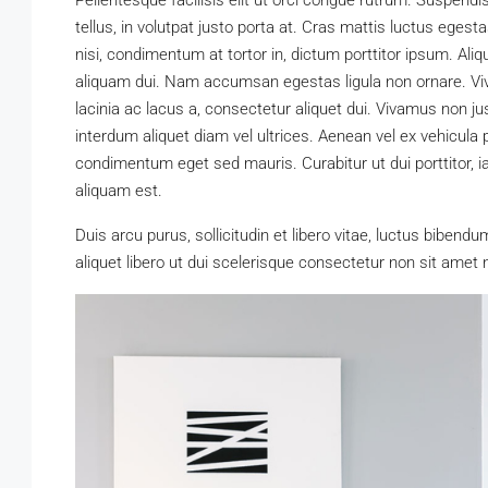
Pellentesque facilisis elit ut orci congue rutrum. Suspendi
tellus, in volutpat justo porta at. Cras mattis luctus eges
nisi, condimentum at tortor in, dictum porttitor ipsum. Ali
aliquam dui. Nam accumsan egestas ligula non ornare. V
lacinia ac lacus a, consectetur aliquet dui. Vivamus non ju
interdum aliquet diam vel ultrices. Aenean vel ex vehicula 
condimentum eget sed mauris. Curabitur ut dui porttitor, ia
aliquam est.
Duis arcu purus, sollicitudin et libero vitae, luctus bibend
aliquet libero ut dui scelerisque consectetur non sit ame