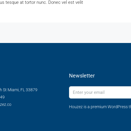
us tesque at tortor nunc. Donec vel est velit
Newsletter
h St Miami, FL 33879
349
zez.co
Houzez is a premium WordPress th