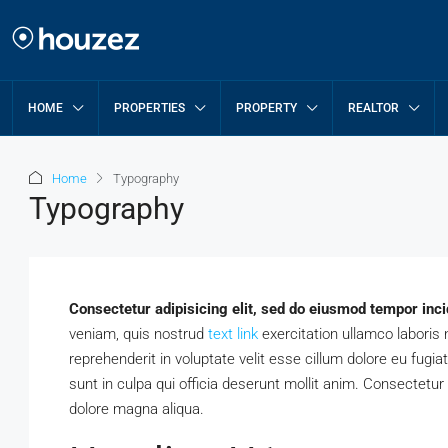
HOME
PROPERTIES
PROPERTY
REALTOR
Home
Typography
Typography
Consectetur adipisicing elit, sed do eiusmod tempor inci
veniam, quis nostrud
text link
exercitation ullamco laboris 
reprehenderit in voluptate velit esse cillum dolore eu fugia
sunt in culpa qui officia deserunt mollit anim. Consectetur 
dolore magna aliqua.