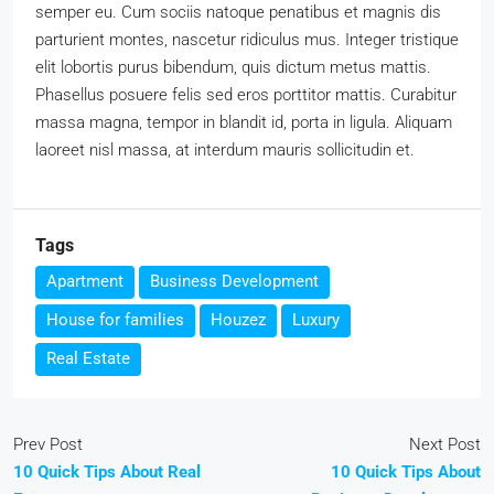
semper eu. Cum sociis natoque penatibus et magnis dis
parturient montes, nascetur ridiculus mus. Integer tristique
elit lobortis purus bibendum, quis dictum metus mattis.
Phasellus posuere felis sed eros porttitor mattis. Curabitur
massa magna, tempor in blandit id, porta in ligula. Aliquam
laoreet nisl massa, at interdum mauris sollicitudin et.
Tags
Apartment
Business Development
House for families
Houzez
Luxury
Real Estate
Prev Post
Next Post
10 Quick Tips About Real
10 Quick Tips About