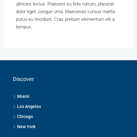
ultricies lectus. Praesent eu felis rutrum, placerat
dolor eget, congue urna. Maecenas cursus mattis
purus eu tincidunt. Cras pretium elementum elit a
tempus.
Discover
Miami
Los Angeles
Chicago
New York